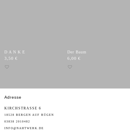
D A N K E
Der Baum
3,50
€
6,00
€
Adresse
KIRCHSTRASSE 6
18528 BERGEN AUF RÜGEN
03838 2010482
INFO@NAHTWERK.DE