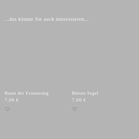
Ähnliche Produkte
...das könnte Sie auch interessieren...
Baum der Erinnerung
Bütten-Segel
7,00
€
7,00
€