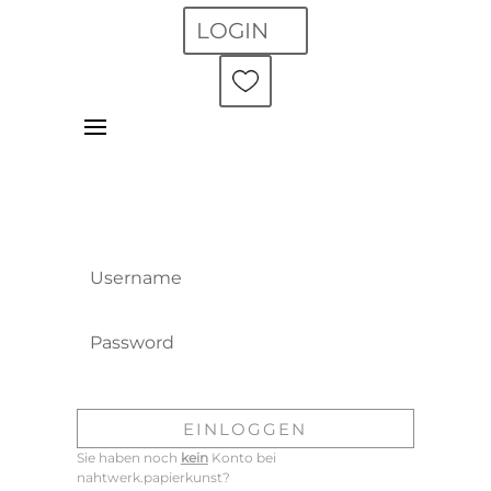
LOGIN
ANMELDEN
Mit E-Mail-Adresse und Passwort einloggen.
Forgot your password?
EINLOGGEN
Sie haben noch
kein
Konto bei
nahtwerk.papierkunst?