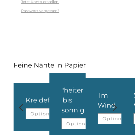
Jetzt Konto erstellen!
Passwort vergessen?
Feine Nähte in Papier
"heiter
Im
Kreidefelsen
bis
4
5
Wind
sonnig"
Optionen
Optionen
Optionen