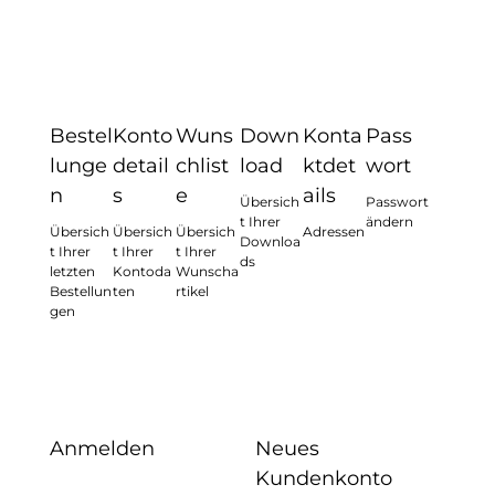
Bestel
Konto
Wuns
Down
Konta
Pass
lunge
detail
chlist
load
ktdet
wort
n
s
e
ails
Übersich
Passwort
t Ihrer
ändern
Übersich
Übersich
Übersich
Adressen
Downloa
t Ihrer
t Ihrer
t Ihrer
ds
letzten
Kontoda
Wunscha
Bestellun
ten
rtikel
gen
Anmelden
Neues
Kundenkonto