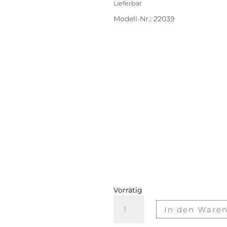
Lieferbar
Modell-Nr.:
22039
Schlichte Eleganz in Silber un
(leider sehr schwer zu fotograf
Ein runder Mond – textile Stru
weiße Karte genäht.
Karte und Mond gehen ineinan
schimmern und glitzern.
Die zarte Naht – mit viel Gefü
unsichtbare, subtil-fließend
Edel dazu: das Kuvert mit sch
Format KARTE
Geschlossenes Kartenformat: 
Mit maßgeschneidertem Kuve
und separatem Innenblatt
Vorrätig
Silbermond Menge
In den Ware