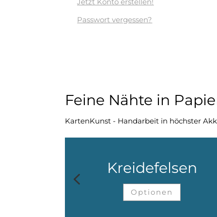
Jetzt Konto erstellen!
Passwort vergessen?
Feine Nähte in Papie
KartenKunst - Handarbeit in höchster Akk
Kreidefelsen
4
Optionen