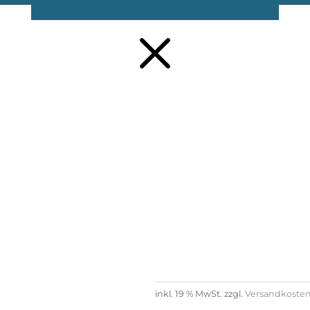
M
Silbermond
7,50
€
inkl. 19 % MwSt.
zzgl.
Versandkoste