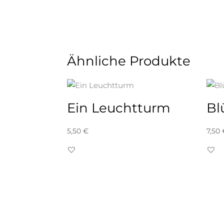
...das könnte Sie auch interessieren...
Ähnliche Produkte
Ein Leuchtturm
Bl
5,50
€
7,50