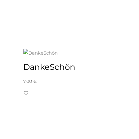
DankeSchön
7,00
€