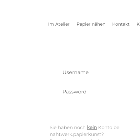
Im Atelier
Papier nähen
Kontakt
K
ANMELDEN
Mit E-Mail-Adresse und Passwort einl
Forgot your password?
Sie haben noch
kein
Konto bei
nahtwerk.papierkunst?