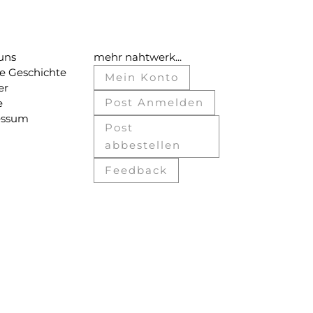
uns
mehr nahtwerk...
e Geschichte
Mein Konto
er
Post Anmelden
e
essum
Post
abbestellen
Feedback