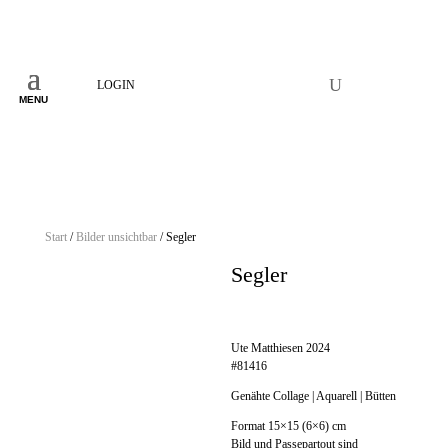
LOGIN
MENU
Start
/
Bilder unsichtbar
/ Segler
Segler
79,00
€
Ute Matthiesen 2024
#81416
Genähte Collage | Aquarell | Bütten
Format 15×15 (6×6) cm
Bild und Passepartout sind