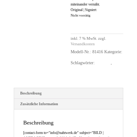
miteinander vernäht.
Original | Signiert
Nicht vorrätig
inkl. 7 % MwSt.
zzgl.
Versandkosten
Modell-Nr.:
81416
Kategorie:
Bilder unsichtbar
Schlagwörter:
Aquarell
,
Collagen
Beschreibung
Zusätzliche Information
Beschreibung
[contact-form to=“info@nahtwerk.de“ subject=“BILD |