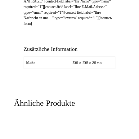
ANFRAGE“][contact-field label=“Ihr Name“ type=“name“
required=“1″][contact-field label=“Ihre E-Mail-Adresse“
type=“email“ required=“1″][contact-field label=“Ihre
Nachricht an uns…“ type=“textarea“ required=“1″][/contact-
form]
Zusätzliche Information
Maße
150 × 150 × 20 mm
Ähnliche Produkte