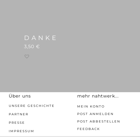
D A N K E
3,50
€
Über uns
mehr nahtwerk...
UNSERE GESCHICHTE
MEIN KONTO
POST ANMELDEN
PARTNER
POST ABBESTELLEN
PRESSE
FEEDBACK
IMPRESSUM