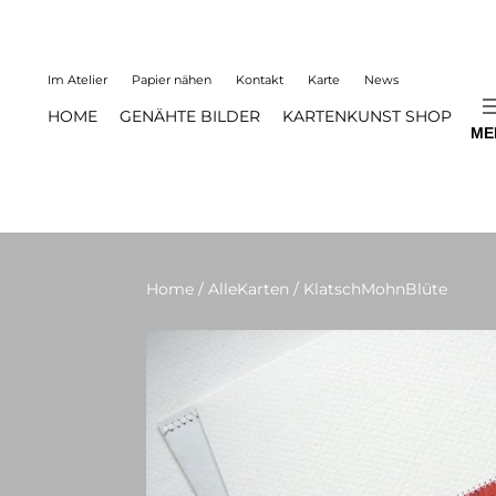
Im Atelier
Papier nähen
Kontakt
Karte
News
HOME
GENÄHTE BILDER
KARTENKUNST SHOP
ME
Home
/
AlleKarten
/ KlatschMohnBlüte