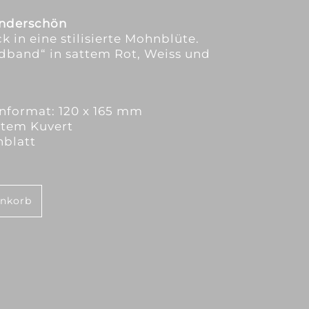
underschön
 in eine stilisierte Mohnblüte.
ldband“ in sattem Rot, Weiss und
nformat: 120 x 165 mm
tem Kuvert
nblatt
enkorb