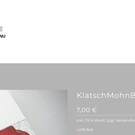
NU
KlatschMohnB
7,00
€
inkl. 19 % MwSt.
zzgl.
Versandk
Lieferbar