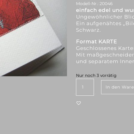
Modell-Nr.:
20046
einfach edel und w
Ungewöhnlicher Blick
Ein aufgenähtes „Bi
Schwarz.
Format KARTE
Geschlossenes Karte
Mit maßgeschneider
und separatem Inne
Nur noch 3 vorrätig
KlatschMohnBlüte Menge
In den War