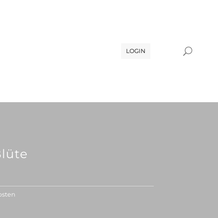
LOGIN
lüte
osten