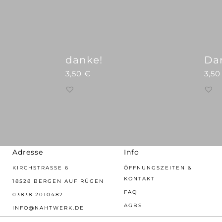
danke!
Da
3,50
€
3,5
Adresse
Info
KIRCHSTRASSE 6
ÖFFNUNGSZEITEN &
KONTAKT
18528 BERGEN AUF RÜGEN
FAQ
03838 2010482
AGBS
INFO@NAHTWERK.DE