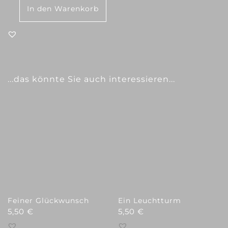
In den Warenkorb
HappyDay Menge
Ähnliche Produkte
...das könnte Sie auch interessieren...
Feiner Glückwunsch
Ein Leuchtturm
5,50
€
5,50
€