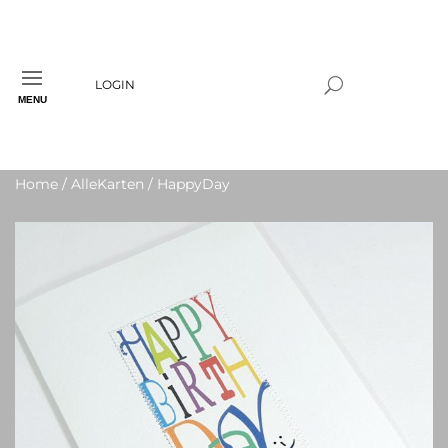
LOGIN
MENU
Home
/
AlleKarten
/ HappyDay