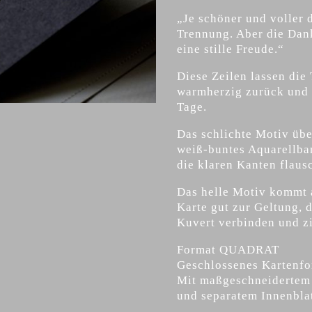
„Je schöner und voller d
Trennung. Aber die Dan
eine stille Freude.“
Diese Zeilen lassen die 
warmherzig zurück und 
Tage.
Das schlichte Motiv übe
weiß-buntes Aquarellba
die klaren Kanten flaus
Das helle Motiv kommt 
Karte gut zur Geltung, 
Kuvert verbinden und zi
Format QUADRAT
Geschlossenes Kartenf
Mit maßgeschneidertem
und separatem Innenbla