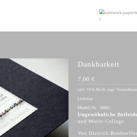
Dankbarkeit
7,00
€
inkl. 19 % MwSt.
zzgl.
Versandkost
Lieferbar
Modell-Nr.:
30061
Ungewöhnliche Beileid
und Motiv-Collage.
Von Dietrich Bonhoeffe