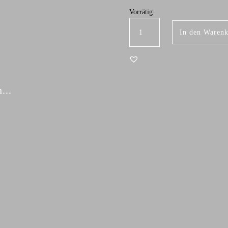
Vorrätig
Dankbarkeit Menge
In den Waren
...