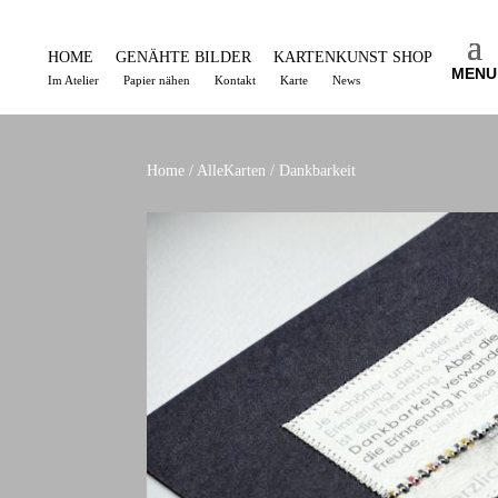
HOME
GENÄHTE BILDER
KARTENKUNST SHOP
MENU
Im Atelier
Papier nähen
Kontakt
Karte
News
Home
/
AlleKarten
/ Dankbarkeit