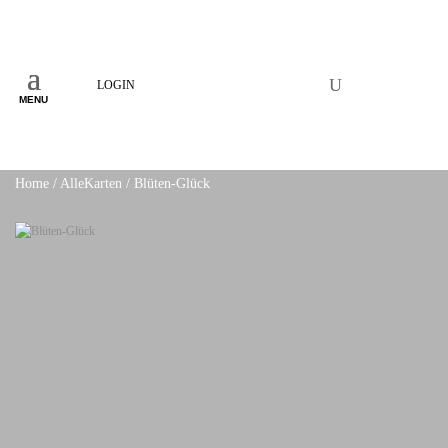
LOGIN
MENU
Home
/
AlleKarten
/ Blüten-Glück