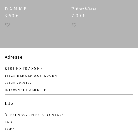
D A N K E
BlütenWiese
3,50
€
7,00
€
Adresse
KIRCHSTRASSE 6
18528 BERGEN AUF RÜGEN
03838 2010482
INFO@NAHTWERK.DE
Info
ÖFFNUNGSZEITEN & KONTAKT
FAQ
AGBS