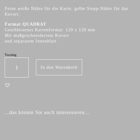
Feine weiße Nähte für die Karte, gelbe Stepp-Nähte für das
Kuvert.
Format QUADRAT
Geschlossenes Kartenformat: 120 x 120 mm
Mit maßgeschneidertem Kuvert
und separatem Innenblatt
Vorrätig
Blüten-Glück Menge
In den Warenkorb
Ähnliche Produkte
...das könnte Sie auch interessieren...