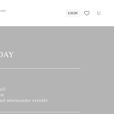
LOGIN
DAY
ell
cm
ind miteinander vernäht