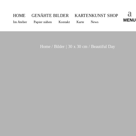
HOME
GENÄHTE BILDER
KARTENKUNST SHOP
MENU
Im Atelier
Papier nähen
Kontakt
Karte
News
Home
/
Bilder | 30 x 30 cm
/ Beautiful Day