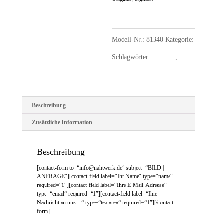
Modell-Nr.:
81340
Kategorie:
Bilder unsichtbar
Schlagwörter:
Aquarell
,
Collagen
Beschreibung
Zusätzliche Information
Beschreibung
[contact-form to=“info@nahtwerk.de“ subject=“BILD |
ANFRAGE“][contact-field label=“Ihr Name“ type=“name“
required=“1″][contact-field label=“Ihre E-Mail-Adresse“
type=“email“ required=“1″][contact-field label=“Ihre
Nachricht an uns…“ type=“textarea“ required=“1″][/contact-
form]