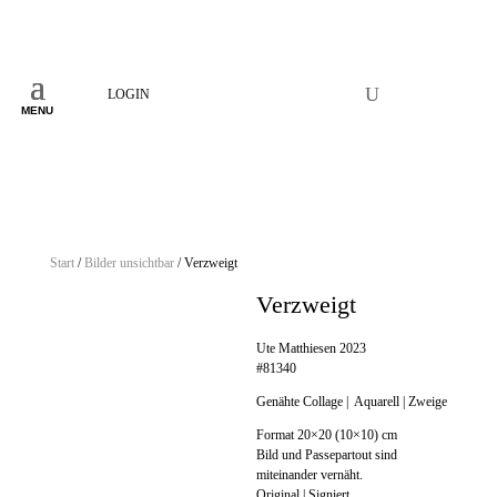
LOGIN
MENU
Start
/
Bilder unsichtbar
/ Verzweigt
Verzweigt
Ute Matthiesen 2023
#81340
Genähte Collage | Aquarell | Zweige
Format 20×20 (10×10) cm
Bild und Passepartout sind
miteinander vernäht.
Original | Signiert