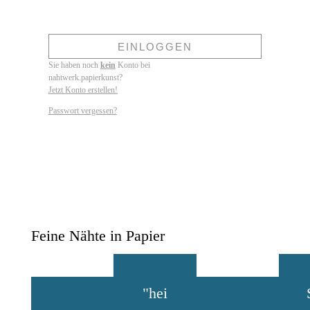
Forgot your password?
EINLOGGEN
Sie haben noch
kein
Konto bei
nahtwerk.papierkunst?
Jetzt Konto erstellen!
Passwort vergessen?
Feine Nähte in Papier
"hei