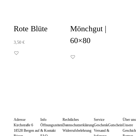
Rote Blüte
Mönchgut |
60×80
3,50
€
Adresse
Info
Rechtliches
Service
Über uns
Kirchstraße 6
Öffnungszeiten
Datenschutzerklärung
GeschenkGutschein
Unsere
18528 Bergen auf
& Kontakt
Widerrufsbelehrung
Versand &
Geschich
Rügen
FAQ
lieferung
Partner