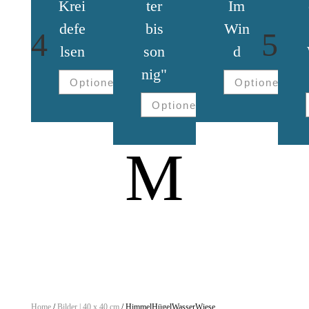
Krei
ter
Im
defe
bis
Win
4
5
lsen
son
d
nig"
Optionen
Optionen
Optionen
M
Home
/
Bilder | 40 x 40 cm
/ HimmelHügelWasserWiese