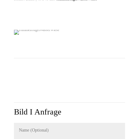
HimmelHügelWasserWiese
Ute Matthiesen 2021
#81225
Genähte Collage | Aquarell
Format 40×40 (25×25) cm
Bild und Passepartout sind miteinander vernäht
Original | Signiert
Bild I Anfrage