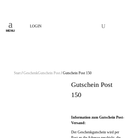
LOGIN
MENU
Start
/
GeschenkGutschein Post
/ Gutschein Post 150
Gutschein Post
150
150,00
€
Information zum Gutschein Post-
Versand:
Der Geschenkgutschein wird per
Post an die Adresse geschickt, die