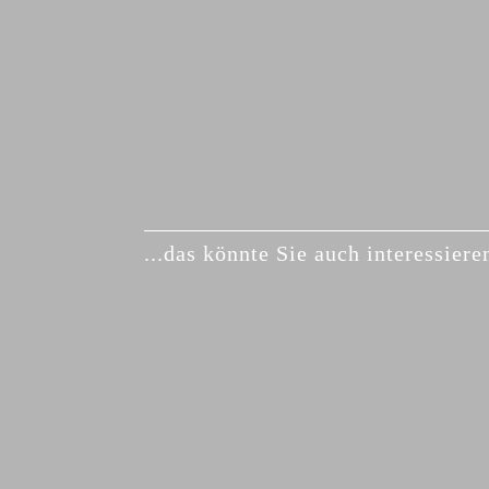
...das könnte Sie auch interessieren
Ähnliche Produkte