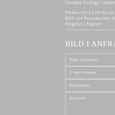
Genähte Collage | Aquar
Format 15×15 (6×6) cm
Bild und Passepartout s
Original | Signiert
BILD I ANF