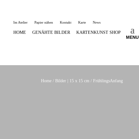
Im Atelier
Papier nähen
Kontakt
Karte
News
HOME
GENÄHTE BILDER
KARTENKUNST SHOP
MENU
Home
/
Bilder | 15 x 15 cm
/ FrühlingsAnfang