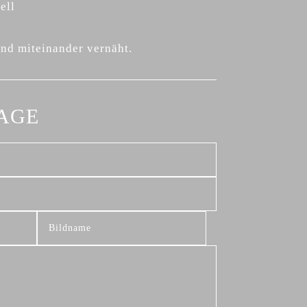
ell
ind miteinander vernäht.
RAGE